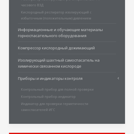
часового ВЗД
Кислородный респиратор изолирующий с
избыточным (положительным) давлением
Информационные и обучающие материалы
горноспасательного оборудования
Компрессор кислородный дожимающий
Изолирующий шахтный самоспасатель на
химически связанном кислороде
Приборы и индикаторы контроля
Контрольный прибор для полной проверки
Контрольный прибор-индикатор
Индикатор для проверки герметичности
самоспасателей ИГС